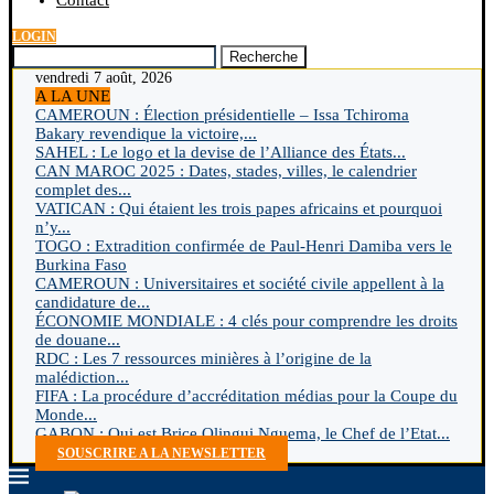
Contact
LOGIN
Recherche
vendredi 7 août, 2026
A LA UNE
CAMEROUN : Élection présidentielle – Issa Tchiroma
Bakary revendique la victoire,...
SAHEL : Le logo et la devise de l’Alliance des États...
CAN MAROC 2025 : Dates, stades, villes, le calendrier
complet des...
VATICAN : Qui étaient les trois papes africains et pourquoi
n’y...
TOGO : Extradition confirmée de Paul-Henri Damiba vers le
Burkina Faso
CAMEROUN : Universitaires et société civile appellent à la
candidature de...
ÉCONOMIE MONDIALE : 4 clés pour comprendre les droits
de douane...
RDC : Les 7 ressources minières à l’origine de la
malédiction...
FIFA : La procédure d’accréditation médias pour la Coupe du
Monde...
GABON : Qui est Brice Olingui Nguema, le Chef de l’Etat...
SOUSCRIRE A LA NEWSLETTER