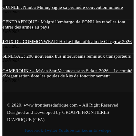
GUINEE : Nimba Mining signe sa première convention minière
6 août 2026
CENTRAFRIQUE : Malgré l’embargo de l’ONU les rebelles font
entrer des armes au pays
5 août 2026
JEUX DU COMMONWEALTH : Le bilan africain de Glasgow 2026
5 août 2026
SENEGAL : 200 nouveaux bus interurbains remis aux transporteurs
4 août 2026
CAMEROUN : « Ma’an Star Vacances sans Sida » 2026 – Le comité
d’organisation dote les poules de kits de fonctionnement
3 août 2026
© 2020, www.frontieresdafrique.com – All Right Reserved.
Designed and Developed by GROUPE FRONTIÈRES
D’AFRIQUE (GFA)
Facebook
Twitter
Youtube
Linkedin
Envelope