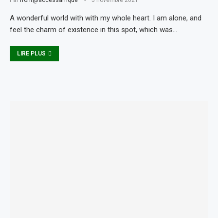
Par
front@accessafrique
5 novembre 2021
A wonderful world with with my whole heart. I am alone, and
feel the charm of existence in this spot, which was…
LIRE PLUS