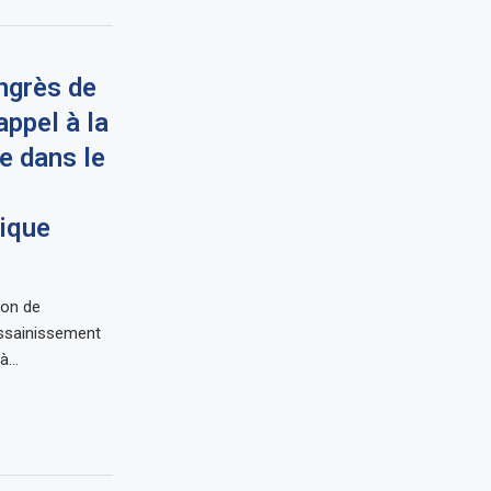
ngrès de
appel à la
e dans le
rique
ion de
’Assainissement
 à…