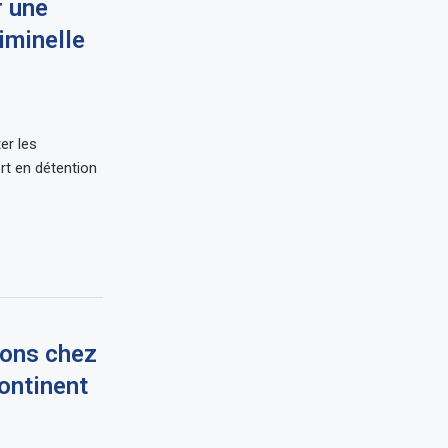
r une
iminelle
er les
ort en détention
ions chez
ontinent