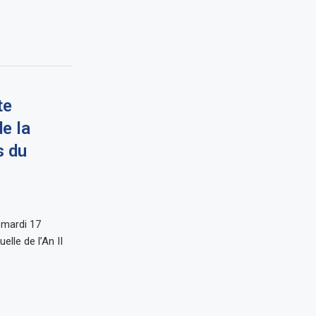
te
de la
s du
 mardi 17
elle de l’An II