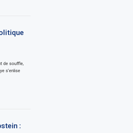
olitique
t de souffle,
bye s’enlise
stein :