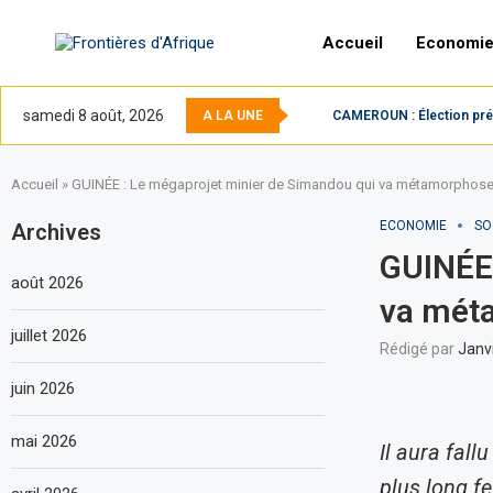
Accueil
Economi
samedi 8 août, 2026
A LA UNE
CAMEROUN : Élection prési
Accueil
»
GUINÉE : Le mégaprojet minier de Simandou qui va métamorphoser
ECONOMIE
SO
Archives
GUINÉE 
août 2026
va méta
juillet 2026
Rédigé par
Janv
juin 2026
mai 2026
Il aura fall
plus long f