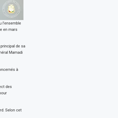
u l’ensemble
dre en mars
 principal de sa
énéral Mamadi
concernés à
ect des
pour
rd. Selon cet