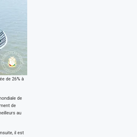
née de 26% à
 mondiale de
sement de
eilleurs au
suite, il est