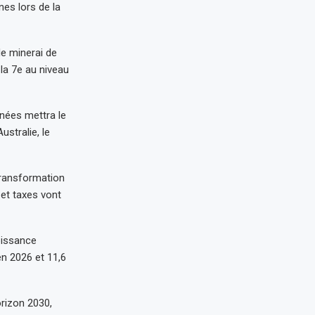
nes lors de la
de minerai de
 la 7e au niveau
nnées mettra le
stralie, le
transformation
 et taxes vont
oissance
n 2026 et 11,6
orizon 2030,