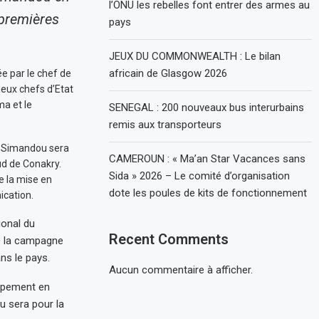
l’ONU les rebelles font entrer des armes au
 premières
pays
JEUX DU COMMONWEALTH : Le bilan
africain de Glasgow 2026
e par le chef de
deux chefs d’Etat
ma et le
SENEGAL : 200 nouveaux bus interurbains
remis aux transporteurs
e Simandou sera
CAMEROUN : « Ma’an Star Vacances sans
ud de Conakry.
Sida » 2026 – Le comité d’organisation
e la mise en
dote les poules de kits de fonctionnement
ication.
ional du
Recent Comments
e la campagne
ns le pays.
Aucun commentaire à afficher.
ppement en
 sera pour la