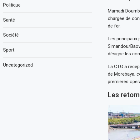
Politique
Mamadi Doumboy
chargée de const
Santé
de fer.
Société
Les principaux
Simandou/Baowu 
Sport
désigne les com
Uncategorized
La CTG a récept
de Morebaya, co
premières opér
Les retom