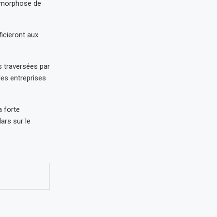
tamorphose de
ficieront aux
s traversées par
les entreprises
a forte
ars sur le