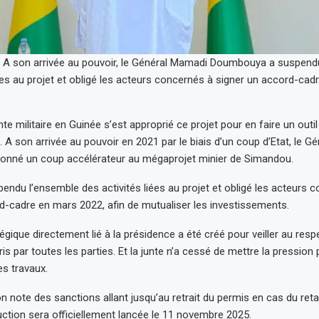
 A son arrivée au pouvoir, le Général Mamadi Doumbouya a suspend
iées au projet et obligé les acteurs concernés à signer un accord-ca
nte militaire en Guinée s’est approprié ce projet pour en faire un outil
A son arrivée au pouvoir en 2021 par le biais d’un coup d’Etat, le G
nné un coup accélérateur au mégaprojet minier de Simandou.
pendu l’ensemble des activités liées au projet et obligé les acteurs 
d-cadre en mars 2022, afin de mutualiser les investissements.
égique directement lié à la présidence a été créé pour veiller au resp
s par toutes les parties. Et la junte n’a cessé de mettre la pression 
es travaux.
on note des sanctions allant jusqu’au retrait du permis en cas du reta
uction sera officiellement lancée le 11 novembre 2025.