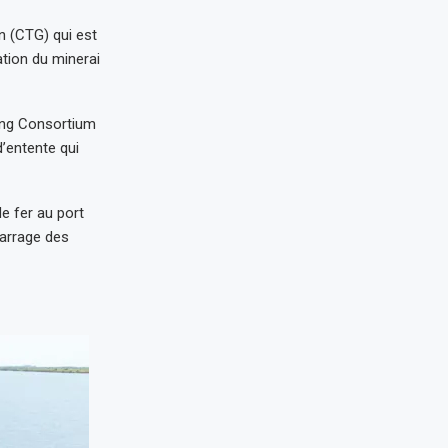
n (CTG) qui est
ation du minerai
ing Consortium
’entente qui
e fer au port
marrage des