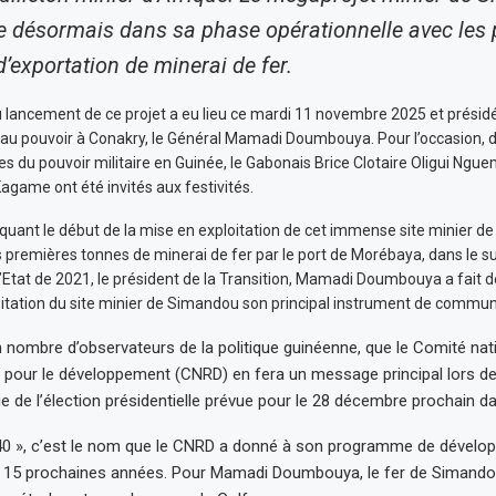
e désormais dans sa phase opérationnelle avec les
’exportation de minerai de fer.
lancement de ce projet a eu lieu ce mardi 11 novembre 2025 et présidé
re au pouvoir à Conakry, le Général Mamadi Doumbouya. Pour l’occasion, 
s du pouvoir militaire en Guinée, le Gabonais Brice Clotaire Oligui Ngue
game ont été invités aux festivités.
ant le début de la mise en exploitation de cet immense site minier d
s premières tonnes de minerai de fer par le port de Morébaya, dans le s
’Etat de 2021, le président de la Transition, Mamadi Doumbouya a fait d
loitation du site minier de Simandou son principal instrument de commun
lon nombre d’observateurs de la politique guinéenne, que le Comité nat
pour le développement (CNRD) en fera un message principal lors d
ue de l’élection présidentielle prévue pour le 28 décembre prochain da
0 », c’est le nom que le CNRD a donné à son programme de dévelo
s 15 prochaines années. Pour Mamadi Doumbouya, le fer de Simandou