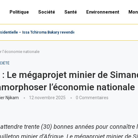
e
Politique
Société
Santé
Environnement
Mon
dentielle – Issa Tchiroma Bakary revendique la victoire,...
 l’économie nationale
CIÉTÉ
: Le mégaprojet minier de Siman
morphoser l’économie nationale
ier Njikam
12 novembre 2025
0 Commentaires
u attendre trente (30) bonnes années pour connaître l
euilleton minier d’Afrique. Le mégaprojet minier de