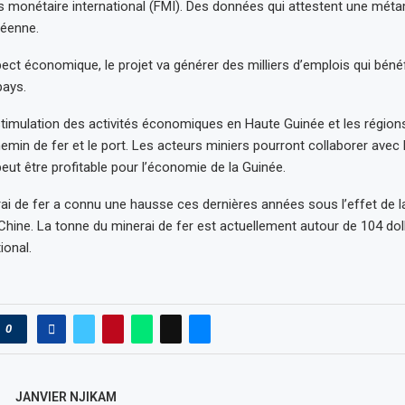
s monétaire international (FMI). Des données qui attestent une mé
néenne.
pect économique, le projet va générer des milliers d’emplois qui béné
pays.
timulation des activités économiques en Haute Guinée et les région
hemin de fer et le port. Les acteurs miniers pourront collaborer avec 
peut être profitable pour l’économie de la Guinée.
rai de fer a connu une hausse ces dernières années sous l’effet de l
hine. La tonne du minerai de fer est actuellement autour de 104 doll
ional.
0
JANVIER NJIKAM