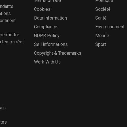
Terms of Use
Politique
ondants
Cookies
Société
ations
Data Information
Santé
continent
Compliance
Environnement
 permettre
GDPR Policy
Monde
n temps réel.
Sell informations
Sport
Copyright & Trademarks
Work With Us
ain
stes