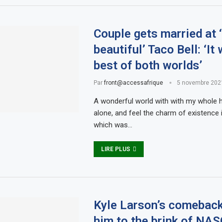
Couple gets married at 
beautiful’ Taco Bell: ‘It
best of both worlds’
Par
front@accessafrique
5 novembre 202
A wonderful world with with my whole h
alone, and feel the charm of existence i
which was…
LIRE PLUS
Kyle Larson’s comeback
him to the brink of NA