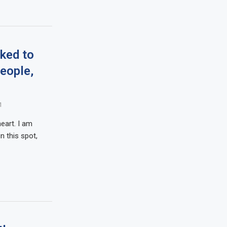
nked to
people,
1
eart. I am
n this spot,