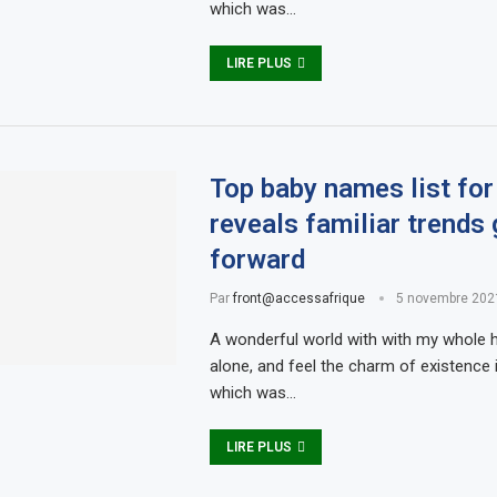
which was…
LIRE PLUS
Top baby names list fo
reveals familiar trends
forward
Par
front@accessafrique
5 novembre 202
A wonderful world with with my whole h
alone, and feel the charm of existence i
which was…
LIRE PLUS