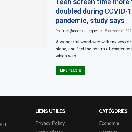
Teen screen time more 
doubled during COVID-
pandemic, study says
Par
front@accessafrique
5 novembre 202
A wonderful world with with my whole h
alone, and feel the charm of existence i
which was…
LIRE PLUS
LIENS UTILES
CATÉGORIES
Privacy Policy
Economie
ain