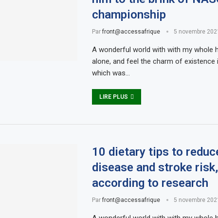
championship
Par
front@accessafrique
5 novembre 202
A wonderful world with with my whole h
alone, and feel the charm of existence i
which was…
LIRE PLUS
10 dietary tips to reduc
disease and stroke risk,
according to research
Par
front@accessafrique
5 novembre 202