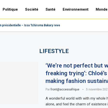
Politique
Société
Santé
Environnement
Monde
présidentielle – Issa Tchiroma Bakary revendique la victoire,...
LIFESTYLE
‘We’re not perfect but w
freaking trying’: Chloé’s
making fashion sustain
Par
front@accessafrique
5 novembre 202
A wonderful world with with my whole h
alone, and feel the charm of existence i