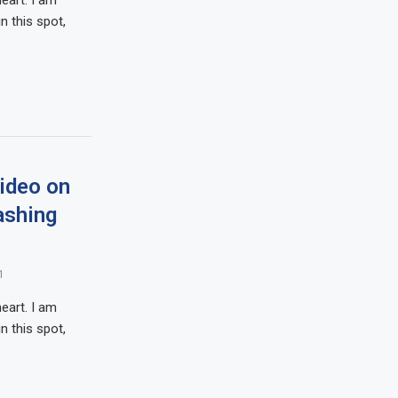
eart. I am
n this spot,
ideo on
ashing
1
eart. I am
n this spot,