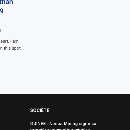
than
19
1
eart. I am
n this spot,
SOCIÉTÉ
GUINEE : Nimba Mining signe sa
première convention minière