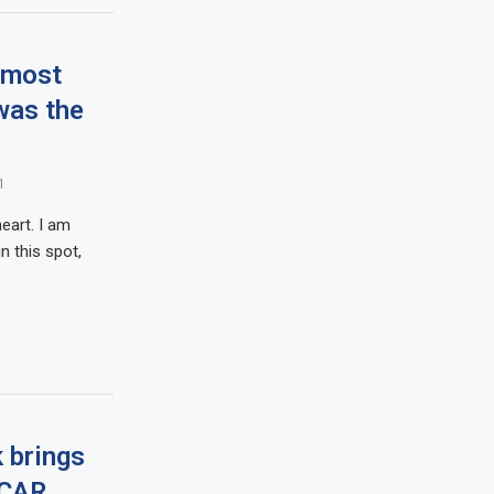
‘most
 was the
1
eart. I am
n this spot,
 brings
SCAR