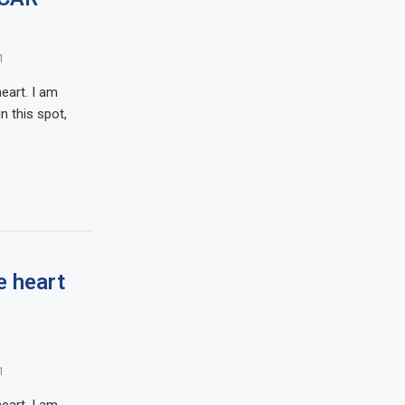
1
eart. I am
n this spot,
e heart
1