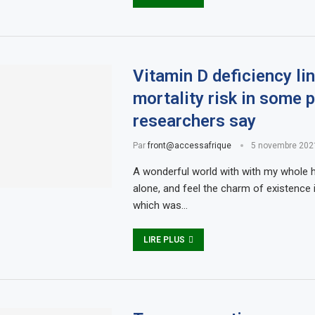
Vitamin D deficiency li
mortality risk in some 
researchers say
Par
front@accessafrique
5 novembre 202
A wonderful world with with my whole h
alone, and feel the charm of existence i
which was…
LIRE PLUS