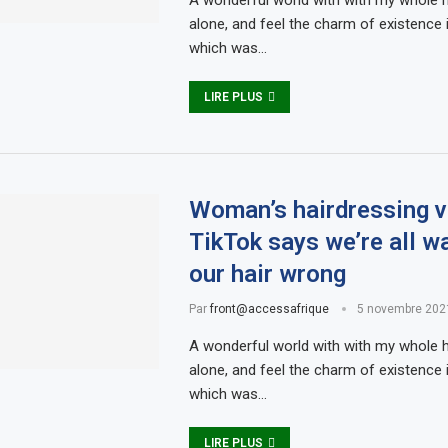
A wonderful world with with my whole h
alone, and feel the charm of existence i
which was…
LIRE PLUS
Woman’s hairdressing v
TikTok says we’re all w
our hair wrong
Par
front@accessafrique
5 novembre 202
A wonderful world with with my whole h
alone, and feel the charm of existence i
which was…
LIRE PLUS