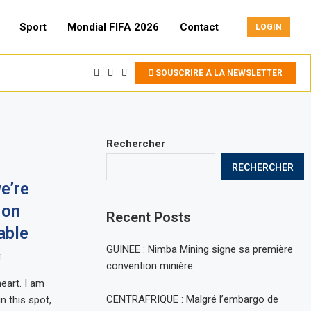
Sport
Mondial FIFA 2026
Contact
LOGIN
SOUSCRIRE A LA NEWSLETTER
Rechercher
RECHERCHER
e’re
 on
Recent Posts
able
GUINEE : Nimba Mining signe sa première
1
convention minière
eart. I am
CENTRAFRIQUE : Malgré l’embargo de
n this spot,