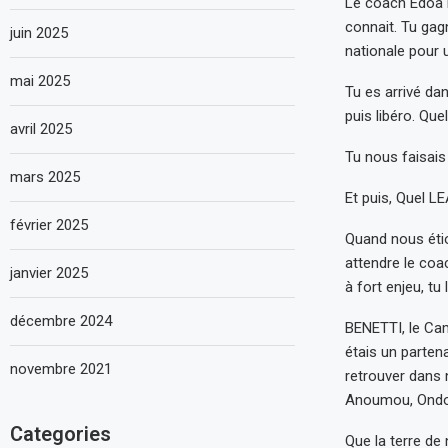
Le coach Edoa B
connait. Tu gag
juin 2025
nationale pour u
mai 2025
Tu es arrivé da
puis libéro. Que
avril 2025
Tu nous faisais
mars 2025
Et puis, Quel L
février 2025
Quand nous étio
attendre le coa
janvier 2025
à fort enjeu, tu
décembre 2024
BENETTI, le Cam
étais un partena
novembre 2021
retrouver dans 
Anoumou, Ondoa,
Categories
Que la terre de 