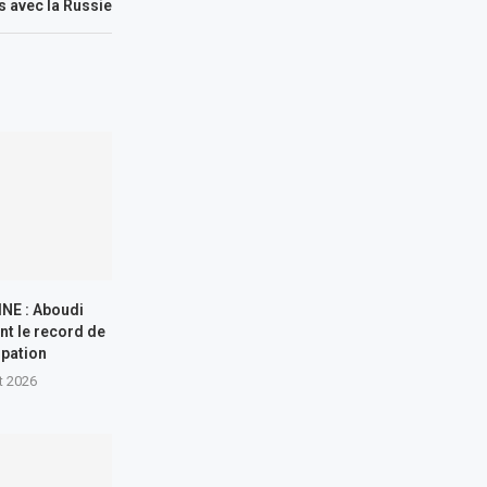
s avec la Russie
NE : Aboudi
nt le record de
ipation
t 2026