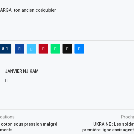
RGA, ton ancien coéquipier
0
JANVIER NJIKAM
ications
Procha
coton sous pression malgré
UKRAINE : Les solda
ements
première ligne envisagent