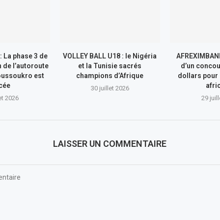
: La phase 3 de
VOLLEY BALL U18 : le Nigéria
AFREXIMBANK
n de l’autoroute
et la Tunisie sacrés
d’un concou
ussoukro est
champions d’Afrique
dollars pour
cée
afri
30 juillet 2026
let 2026
29 juil
LAISSER UN COMMENTAIRE