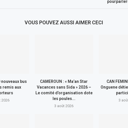
pourparler
VOUS POUVEZ AUSSI AIMER CECI
 nouveaux bus
CAMEROUN : « Ma’an Star
CAN FEMINI
s remis aux
Vacances sans Sida » 2026 –
Onguene détie
orteurs
Le comité d’organisation dote
partic
les poules...
t 2026
3 aoû
3 août 2026