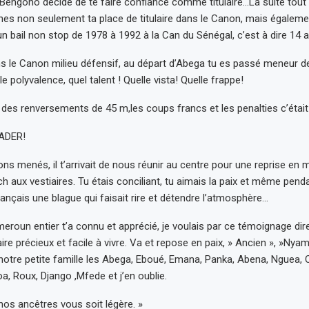
engono décide de te faire confiance comme titulaire…La suite tout
nes non seulement ta place de titulaire dans le Canon, mais égaleme
n bail non stop de 1978 à 1992 à la Can du Sénégal, c’est à dire 14 a
ns le Canon milieu défensif, au départ d’Abega tu es passé meneur de
lle polyvalence, quel talent ! Quelle vista! Quelle frappe!
 des renversements de 45 m,les coups francs et les penalties c’était 
EADER!
ns menés, il t’arrivait de nous réunir au centre pour une reprise en 
ch aux vestiaires. Tu étais conciliant, tu aimais la paix et même pen
 lançais une blague qui faisait rire et détendre l’atmosphère…
eroun entier t’a connu et apprécié, je voulais par ce témoignage di
ire précieux et facile à vivre. Va et repose en paix, » Ancien », »Nya
notre petite famille les Abega, Eboué, Emana, Panka, Abena, Nguea, O
 Roux, Django ,Mfede et j’en oublie.
nos ancêtres vous soit légère. »