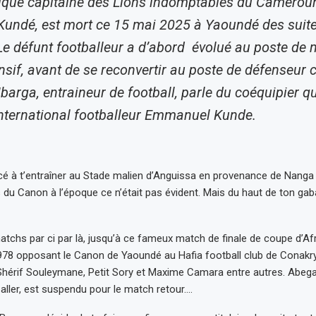
que capitaine des Lions indomptables du Camerou
ndé, est mort ce 15 mai 2025 à Yaoundé des suites
Le défunt footballeur a d’abord évolué au poste de m
nsif, avant de se reconvertir au poste de défenseur c
arga, entraineur de football, parle du coéquipier qu
’international footballeur Emmanuel Kunde.
 à t’entraîner au Stade malien d’Anguissa en provenance de Nanga
 du Canon à l’époque ce n’était pas évident. Mais du haut de ton gaba
tchs par ci par là, jusqu’à ce fameux match de finale de coupe d’Af
78 opposant le Canon de Yaoundé au Hafia football club de Conakry
Shérif Souleymane, Petit Sory et Maxime Camara entre autres. Abega
aller, est suspendu pour le match retour….