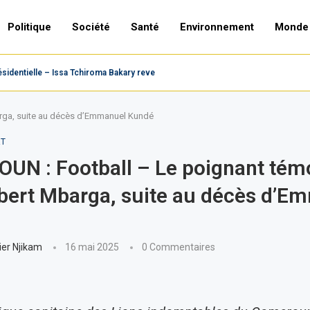
Politique
Société
Santé
Environnement
Monde
dentielle – Issa Tchiroma Bakary revendique la victoire,...
rga, suite au décès d’Emmanuel Kundé
RT
UN : Football – Le poignant tém
bert Mbarga, suite au décès d’E
ier Njikam
16 mai 2025
0 Commentaires