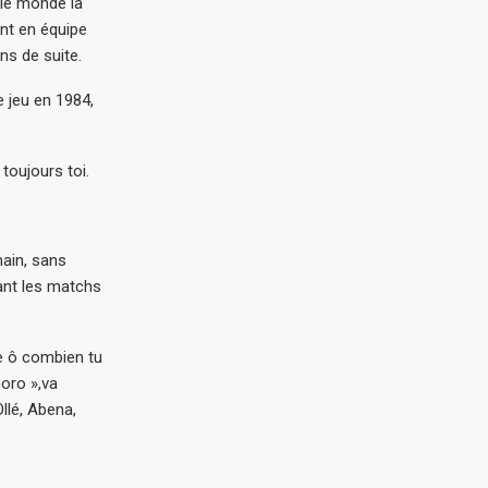
 le monde la
nt en équipe
ns de suite.
 jeu en 1984,
toujours toi.
main, sans
dant les matchs
re ô combien tu
moro »,va
llé, Abena,