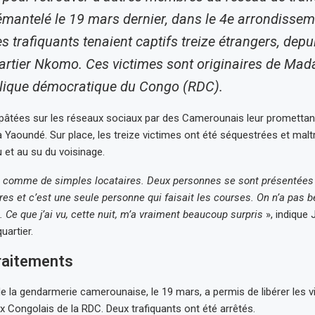
mantelé le 19 mars dernier, dans le 4e arrondissem
 trafiquants tenaient captifs treize étrangers, depu
artier Nkomo. Ces victimes sont originaires de Mad
lique démocratique du Congo (RDC).
ppâtées sur les réseaux sociaux par des Camerounais leur promettan
 Yaoundé. Sur place, les treize victimes ont été séquestrées et malt
u et au su du voisinage.
us comme de simples locataires. Deux personnes se sont présenté
res et c’est une seule personne qui faisait les courses. On n’a pas 
. Ce que j’ai vu, cette nuit, m’a vraiment beaucoup surpris
», indique 
uartier.
raitements
e la gendarmerie camerounaise, le 19 mars, a permis de libérer les v
x Congolais de la RDC. Deux trafiquants ont été arrêtés.