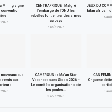
a Mining signe
CENTRAFRIQUE : Malgré
JEUX DU COMM
 convention
l’embargo de l’ONU les
bilan africain
ière
rebelles font entrer des armes
5 aoû
au pays
t 2026
5 août 2026
 nouveaux bus
CAMEROUN : « Ma’an Star
CAN FEMINI
s remis aux
Vacances sans Sida » 2026 –
Onguene détie
orteurs
Le comité d’organisation dote
partic
les poules...
t 2026
3 aoû
3 août 2026