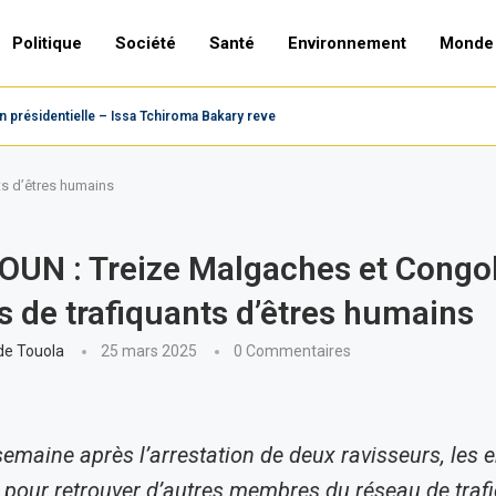
Politique
Société
Santé
Environnement
Monde
présidentielle – Issa Tchiroma Bakary revendique la victoire,...
s d’êtres humains
UN : Treize Malgaches et Congol
s de trafiquants d’êtres humains
de Touola
25 mars 2025
0 Commentaires
semaine après l’arrestation de deux ravisseurs, les 
 pour retrouver d’autres membres du réseau de trafic