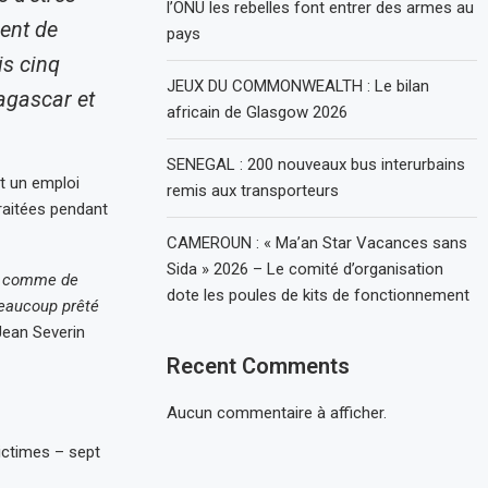
l’ONU les rebelles font entrer des armes au
ent de
pays
is cinq
JEUX DU COMMONWEALTH : Le bilan
agascar et
africain de Glasgow 2026
SENEGAL : 200 nouveaux bus interurbains
t un emploi
remis aux transporteurs
raitées pendant
CAMEROUN : « Ma’an Star Vacances sans
Sida » 2026 – Le comité d’organisation
es comme de
dote les poules de kits de fonctionnement
beaucoup prêté
Jean Severin
Recent Comments
Aucun commentaire à afficher.
ictimes – sept