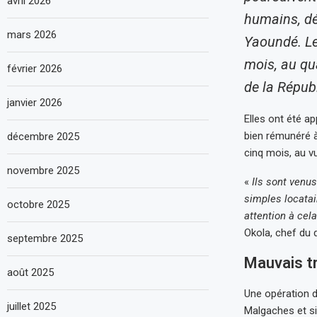
avril 2026
humains, dé
mars 2026
Yaoundé. Les
mois, au qu
février 2026
de la Répub
janvier 2026
Elles ont été a
bien rémunéré à
décembre 2025
cinq mois, au v
novembre 2025
«
Ils sont ven
simples locatai
octobre 2025
attention à cela
Okola, chef du q
septembre 2025
Mauvais t
août 2025
Une opération d
juillet 2025
Malgaches et si