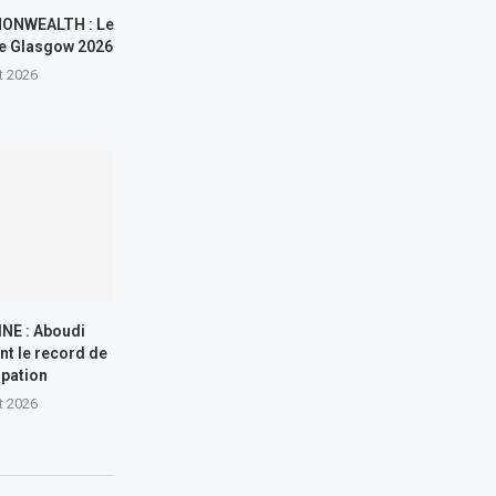
ONWEALTH : Le
 de Glasgow 2026
t 2026
NE : Aboudi
nt le record de
ipation
t 2026