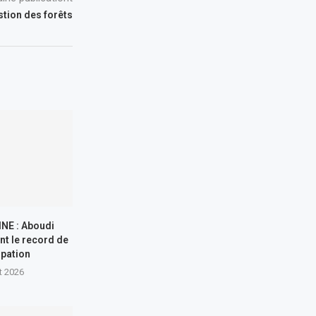
stion des forêts
NE : Aboudi
nt le record de
ipation
t 2026