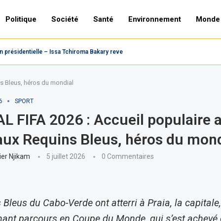
Politique
Société
Santé
Environnement
Monde
présidentielle – Issa Tchiroma Bakary revendique la victoire,...
s Bleus, héros du mondial
6
SPORT
 FIFA 2026 : Accueil populaire 
aux Requins Bleus, héros du mond
ier Njikam
5 juillet 2026
0 Commentaires
Bleus du Cabo-Verde ont atterri à Praia, la capitale,
ant parcours en Coupe du Monde, qui s’est achevé