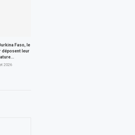
Burkina Faso, le
er déposent leur
ature...
let 2026