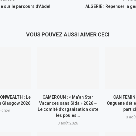
re sur le parcours d’Abdel
ALGERIE : Repenser la ge
VOUS POUVEZ AUSSI AIMER CECI
ONWEALTH : Le
CAMEROUN : « Ma’an Star
CAN FEMINI
de Glasgow 2026
Vacances sans Sida » 2026 –
Onguene détie
Le comité d’organisation dote
partic
t 2026
les poules...
3 aoû
3 août 2026