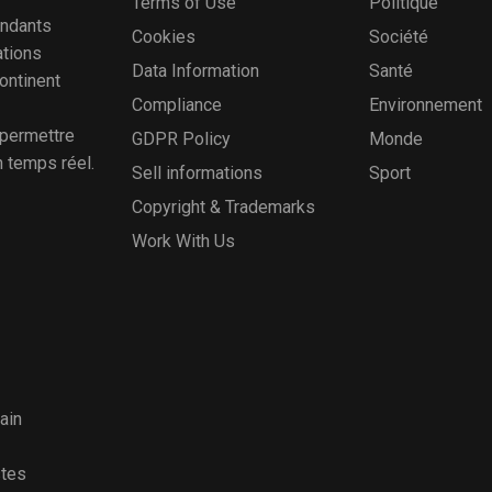
Terms of Use
Politique
ondants
Cookies
Société
ations
Data Information
Santé
continent
Compliance
Environnement
 permettre
GDPR Policy
Monde
n temps réel.
Sell informations
Sport
Copyright & Trademarks
Work With Us
ain
stes