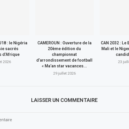
8 : le Nigéria
CAMEROUN : Ouverture de la
CAN 2032 : Le 
sie sacrés
20ème édition du
Mali et le Nig
 d’Afrique
championnat
candid
d’arrondissement de football
let 2026
23 juil
« Ma’an star vacances...
29 juillet 2026
LAISSER UN COMMENTAIRE