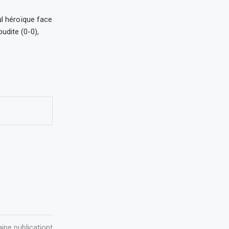
l héroïque face
oudite (0-0),
ine publicationt