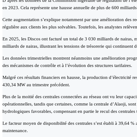
D’après les données de la Commission nigériane de régulation de l’élect
en 2023. Cela représente une hausse annuelle de plus de 600 milliards
Cette augmentation s’explique notamment par une amélioration des recou
régulière aux clients les plus solvables. Toutefois, les analystes relèven
En 2025, les Discos ont facturé un total de 3 030 milliards de nairas,
milliards de nairas, illustrant les tensions de trésorerie qui continuent 
Les données trimestrielles montrent néanmoins une amélioration progre
des mécanismes de contrôle et à l’évolution des structures tarifaires.
Malgré ces résultats financiers en hausse, la production d’électricit
430,34 MW au trimestre précédent.
Plus de la moitié des centrales connectées au réseau ont vu leur capa
opérationnelles, tandis que certaines, comme la centrale d’Alaoji, sont
hydrologiques favorables, compensant en partie le recul des centrales
Le facteur moyen de disponibilité des centrales s’est établi à 39,64 % 
maintenance.