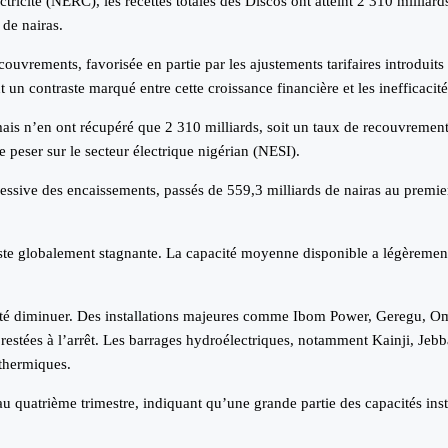
ricité (NERC), les recettes totales des Discos ont atteint 2 310 milliard
 de nairas.
vrements, favorisée en partie par les ajustements tarifaires introduits
t un contraste marqué entre cette croissance financière et les inefficacités
 mais n’en ont récupéré que 2 310 milliards, soit un taux de recouvreme
de peser sur le secteur électrique nigérian (NESI).
ssive des encaissements, passés de 559,3 milliards de nairas au premier
é reste globalement stagnante. La capacité moyenne disponible a légèreme
cité diminuer. Des installations majeures comme Ibom Power, Geregu, Om
 restées à l’arrêt. Les barrages hydroélectriques, notamment Kainji, Jeb
 thermiques.
au quatrième trimestre, indiquant qu’une grande partie des capacités ins