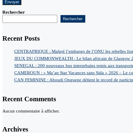
Rechercher
Rechercher
Recent Posts
CENTRAFRIQUE : Malgré l’embargo de l’ONU les rebelles font
JEUX DU COMMONWEALTH : Le bilan africain de Glasgow 
SENEGAL : 200 nouveaux bus interurbains remis aux transport
CAMEROUN : « Ma’an Star Vacances sans Sida » 2026 – Le comit
CAN FEMININE : Aboudi Onguene détient le record de particip
Recent Comments
Aucun commentaire à afficher.
Archives