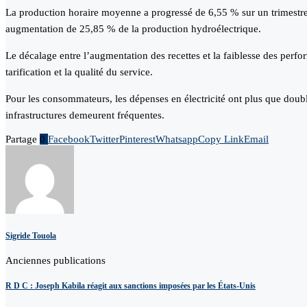
La production horaire moyenne a progressé de 6,55 % sur un trimestre
augmentation de 25,85 % de la production hydroélectrique.
Le décalage entre l’augmentation des recettes et la faiblesse des perf
tarification et la qualité du service.
Pour les consommateurs, les dépenses en électricité ont plus que doublé 
infrastructures demeurent fréquentes.
Partage
0
Facebook
Twitter
Pinterest
Whatsapp
Copy Link
Email
Sigride Touola
Anciennes publications
R D C : Joseph Kabila réagit aux sanctions imposées par les États-Unis