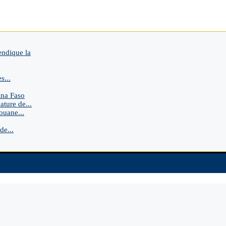
endique la
s...
ina Faso
ture de...
uane...
de...