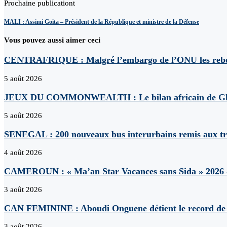
Prochaine publicationt
MALI : Assimi Goïta – Président de la République et ministre de la Défense
Vous pouvez aussi aimer ceci
CENTRAFRIQUE : Malgré l’embargo de l’ONU les rebell
5 août 2026
JEUX DU COMMONWEALTH : Le bilan africain de Gl
5 août 2026
SENEGAL : 200 nouveaux bus interurbains remis aux tr
4 août 2026
CAMEROUN : « Ma’an Star Vacances sans Sida » 2026 – L
3 août 2026
CAN FEMININE : Aboudi Onguene détient le record de 
3 août 2026