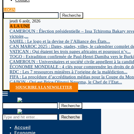
Contact
LOGIN
Recherche
jeudi 6 août, 2026
A LA UNE
CAMEROUN : Élection présidentielle – Issa Tchiroma Bakary rev
victoire,...
SAHEL : Le logo et la devise de l’Alliance des États...
CAN MAROC 2025 : Dates, stades, villes, le calendrier complet de
VATICAN : Qui étaient les trois papes africains et pourquoi n’y...
TOGO : Extradition confirmée de Paul-Henri Damiba vers le Burk
CAMEROUN : Universitaires et société civile appellent à la candida
ÉCONOMIE MONDIALE : 4 clés pour comprendre les droits de do
RDC : Les 7 ressources minières à l’origine de la malédiction...
FIFA : La procédure d’accréditation médias pour la Coupe du Mon
GABON : Qui est Brice Olingui Nguema, le Chef de l’Etat...
SOUSCRIRE A LA NEWSLETTER
Recherche
Recherche
Accueil
Economie