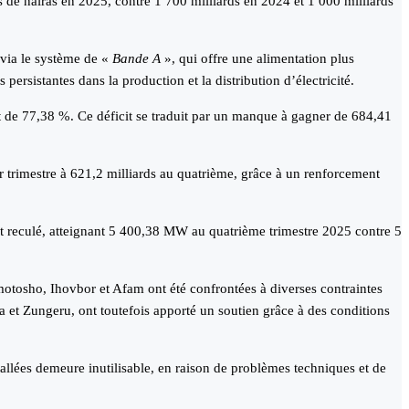
s de nairas en 2025, contre 1 700 milliards en 2024 et 1 000 milliards
 via le système de «
Bande A
», qui offre une alimentation plus
 persistantes dans la production et la distribution d’électricité.
nt de 77,38 %. Ce déficit se traduit par un manque à gagner de 684,41
 trimestre à 621,2 milliards au quatrième, grâce à un renforcement
nt reculé, atteignant 5 400,38 MW au quatrième trimestre 2025 contre 5
otosho, Ihovbor et Afam ont été confrontées à diverses contraintes
ba et Zungeru, ont toutefois apporté un soutien grâce à des conditions
tallées demeure inutilisable, en raison de problèmes techniques et de