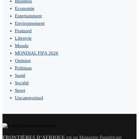
Business
Economie
Entertainment
Environnement
Featured
Lifestyle
Monde
MONDIAL FIFA 2026
Opinion
Politique
Santé
Société
Sport
Uncategorized
FRONTIÈRES D’AFRIQUE
est un Magazine Panafricain