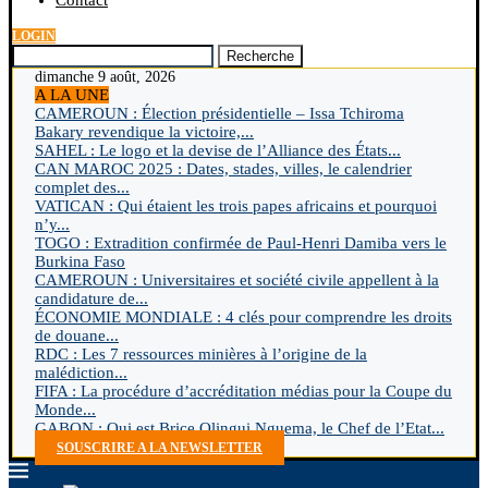
Contact
LOGIN
Recherche
dimanche 9 août, 2026
A LA UNE
CAMEROUN : Élection présidentielle – Issa Tchiroma
Bakary revendique la victoire,...
SAHEL : Le logo et la devise de l’Alliance des États...
CAN MAROC 2025 : Dates, stades, villes, le calendrier
complet des...
VATICAN : Qui étaient les trois papes africains et pourquoi
n’y...
TOGO : Extradition confirmée de Paul-Henri Damiba vers le
Burkina Faso
CAMEROUN : Universitaires et société civile appellent à la
candidature de...
ÉCONOMIE MONDIALE : 4 clés pour comprendre les droits
de douane...
RDC : Les 7 ressources minières à l’origine de la
malédiction...
FIFA : La procédure d’accréditation médias pour la Coupe du
Monde...
GABON : Qui est Brice Olingui Nguema, le Chef de l’Etat...
SOUSCRIRE A LA NEWSLETTER