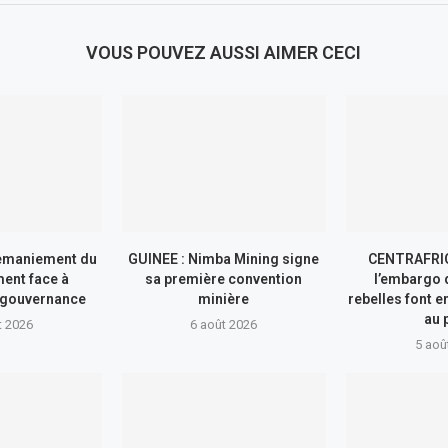
VOUS POUVEZ AUSSI AIMER CECI
remaniement du
GUINEE : Nimba Mining signe
CENTRAFRIQ
ent face à
sa première convention
l’embargo 
 gouvernance
minière
rebelles font 
au 
t 2026
6 août 2026
5 aoû