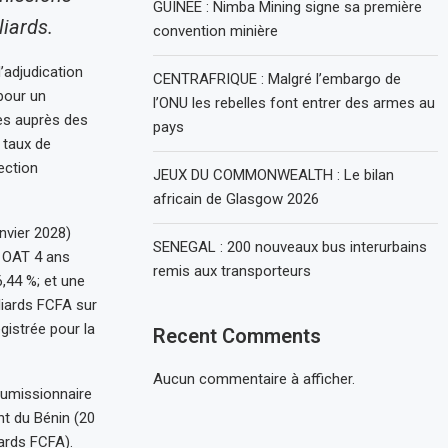
GUINEE : Nimba Mining signe sa première
liards.
convention minière
’adjudication
CENTRAFRIQUE : Malgré l’embargo de
pour un
l’ONU les rebelles font entrer des armes au
cès auprès des
pays
 taux de
ection
JEUX DU COMMONWEALTH : Le bilan
africain de Glasgow 2026
nvier 2028)
SENEGAL : 200 nouveaux bus interurbains
e OAT 4 ans
remis aux transporteurs
,44 %; et une
liards FCFA sur
gistrée pour la
Recent Comments
Aucun commentaire à afficher.
oumissionnaire
nt du Bénin (20
iards FCFA).