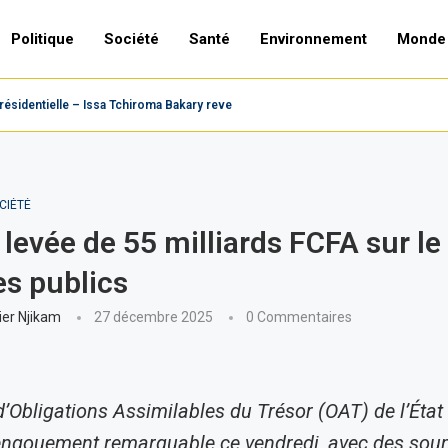
Politique
Société
Santé
Environnement
Monde
sidentielle – Issa Tchiroma Bakary revendique la victoire,...
CIÉTÉ
 levée de 55 milliards FCFA sur l
es publics
ier Njikam
27 décembre 2025
0 Commentaires
d’Obligations Assimilables du Trésor (OAT) de l’État
engouement remarquable ce vendredi, avec des sou