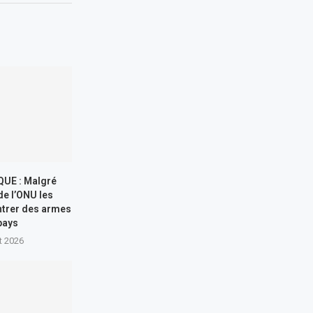
UE : Malgré
de l’ONU les
entrer des armes
pays
t 2026