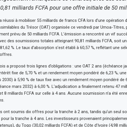
0,81 milliards FCFA pour une offre initiale de 50 mil
a réussi à mobiliser 55 milliards de francs CFA lors d’une opération d
ssimilables du Trésor (OAT) organisée ce vendredi par Umoa-Titres, 
ement prévu de 50 milliards FCFA. L’émission a rencontré un vif suc
avec des soumissions totales atteignant 90,81 milliards FCFA, soit un
1,62 %. Le taux d’absorption s’est établi à 60,57 %, reflétant une sél
offres.
ois a proposé trois lignes d’obligations : une OAT 2 ans (échéance ja
intérêt fixe de 5,70 % et un rendement moyen pondéré de 6,23 %; un
 2030) à 5,90 % de taux fixe avec un rendement moyen pondéré de 6
ance mars 2032) à 6,00 %. L’adjudication a finalement retenu 47 mil
 et 8 milliards FCFA sur celle à 4 ans. Aucune soumission n’a été enre
ns.
ts ont soumis dix offres pour la tranche à 2 ans, tandis qu’un seul s
 pour la tranche à 4 ans. Les investisseurs provenaient principaleme
etenus), du Togo (30,02 milliards FCFA) et de Côte d’Ivoire (4,98 mill