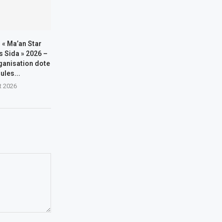
« Ma’an Star
 Sida » 2026 –
ganisation dote
ules...
t 2026