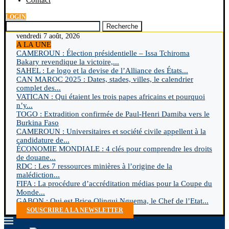
Contact
LOGIN
Recherche
vendredi 7 août, 2026
A LA UNE
CAMEROUN : Élection présidentielle – Issa Tchiroma
Bakary revendique la victoire,...
SAHEL : Le logo et la devise de l’Alliance des États...
CAN MAROC 2025 : Dates, stades, villes, le calendrier
complet des...
VATICAN : Qui étaient les trois papes africains et pourquoi
n’y...
TOGO : Extradition confirmée de Paul-Henri Damiba vers le
Burkina Faso
CAMEROUN : Universitaires et société civile appellent à la
candidature de...
ÉCONOMIE MONDIALE : 4 clés pour comprendre les droits
de douane...
RDC : Les 7 ressources minières à l’origine de la
malédiction...
FIFA : La procédure d’accréditation médias pour la Coupe du
Monde...
GABON : Qui est Brice Olingui Nguema, le Chef de l’Etat...
SOUSCRIRE A LA NEWSLETTER