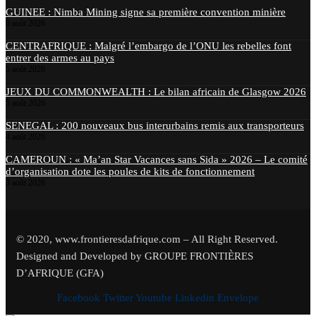
GUINEE : Nimba Mining signe sa première convention minière
6 août 2026
CENTRAFRIQUE : Malgré l’embargo de l’ONU les rebelles font
entrer des armes au pays
5 août 2026
JEUX DU COMMONWEALTH : Le bilan africain de Glasgow 2026
5 août 2026
SENEGAL : 200 nouveaux bus interurbains remis aux transporteurs
4 août 2026
CAMEROUN : « Ma’an Star Vacances sans Sida » 2026 – Le comité
d’organisation dote les poules de kits de fonctionnement
3 août 2026
© 2020, www.frontieresdafrique.com – All Right Reserved.
Designed and Developed by GROUPE FRONTIÈRES
D’AFRIQUE (GFA)
Facebook
Twitter
Youtube
Linkedin
Envelope