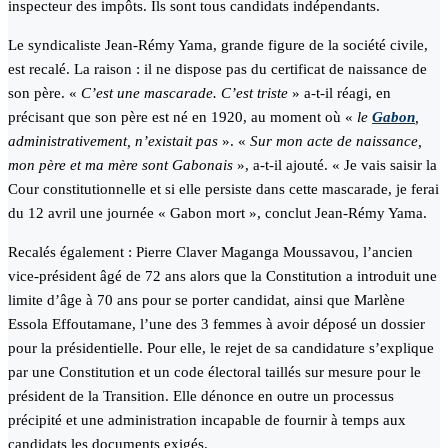
inspecteur des impôts. Ils sont tous candidats indépendants.
Le syndicaliste Jean-Rémy Yama, grande figure de la société civile,
est recalé. La raison : il ne dispose pas du certificat de naissance de
son père. «
C’est une mascarade. C’est triste
» a-t-il réagi, en
précisant que son père est né en 1920, au moment où «
le
Gabon
,
administrativement, n’existait pas
». «
Sur mon acte de naissance,
mon père et ma mère sont Gabonais
», a-t-il ajouté. « Je vais saisir la
Cour constitutionnelle et si elle persiste dans cette mascarade, je ferai
du 12 avril une journée « Gabon mort », conclut Jean-Rémy Yama.
Recalés également : Pierre Claver Maganga Moussavou, l’ancien
vice-président âgé de 72 ans alors que la Constitution a introduit une
limite d’âge à 70 ans pour se porter candidat, ainsi que Marlène
Essola Effoutamane, l’une des 3 femmes à avoir déposé un dossier
pour la présidentielle. Pour elle, le rejet de sa candidature s’explique
par une Constitution et un code électoral taillés sur mesure pour le
président de la Transition. Elle dénonce en outre un processus
précipité et une administration incapable de fournir à temps aux
candidats les documents exigés.