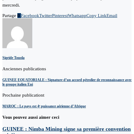
mercredi.
Partage
0
Facebook
Twitter
Pinterest
Whatsapp
Copy Link
Email
Sigride Touola
Anciennes publications
GUINEE EQUATORIALE : Signature d’un accord pétrolier de reconnaissance avec
le groupe italien Eni
Prochaine publicationt
MAROC : Le pays est 4ᵉ puissance aérienne d’Afrique
Vous pouvez aussi aimer ceci
GUINEE : Nimba Mining signe sa première convention