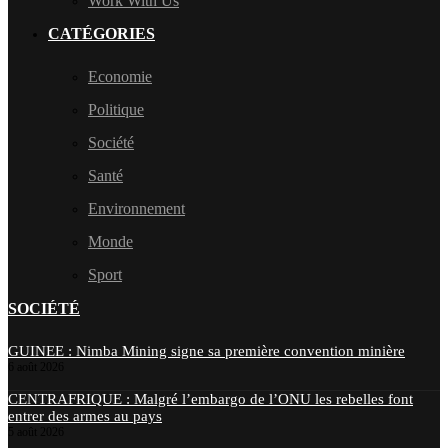
Work With Us
CATÉGORIES
Economie
Politique
Société
Santé
Environnement
Monde
Sport
SOCIÉTÉ
GUINEE : Nimba Mining signe sa première convention minière
6 août 2026
CENTRAFRIQUE : Malgré l’embargo de l’ONU les rebelles font
entrer des armes au pays
5 août 2026