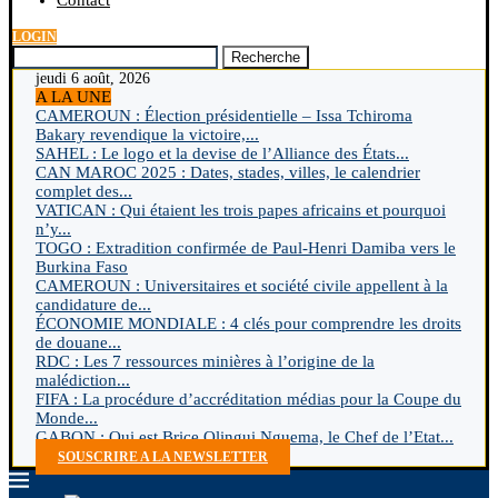
Contact
LOGIN
Recherche
jeudi 6 août, 2026
A LA UNE
CAMEROUN : Élection présidentielle – Issa Tchiroma
Bakary revendique la victoire,...
SAHEL : Le logo et la devise de l’Alliance des États...
CAN MAROC 2025 : Dates, stades, villes, le calendrier
complet des...
VATICAN : Qui étaient les trois papes africains et pourquoi
n’y...
TOGO : Extradition confirmée de Paul-Henri Damiba vers le
Burkina Faso
CAMEROUN : Universitaires et société civile appellent à la
candidature de...
ÉCONOMIE MONDIALE : 4 clés pour comprendre les droits
de douane...
RDC : Les 7 ressources minières à l’origine de la
malédiction...
FIFA : La procédure d’accréditation médias pour la Coupe du
Monde...
GABON : Qui est Brice Olingui Nguema, le Chef de l’Etat...
SOUSCRIRE A LA NEWSLETTER