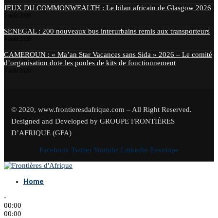
JEUX DU COMMONWEALTH : Le bilan africain de Glasgow 2026
5 août 2026
SENEGAL : 200 nouveaux bus interurbains remis aux transporteurs
4 août 2026
CAMEROUN : « Ma’an Star Vacances sans Sida » 2026 – Le comité
d’organisation dote les poules de kits de fonctionnement
3 août 2026
© 2020, www.frontieresdafrique.com – All Right Reserved.
Designed and Developed by GROUPE FRONTIÈRES
D’AFRIQUE (GFA)
Facebook
Twitter
Youtube
Linkedin
Envelope
Home
-
00:00
00:00