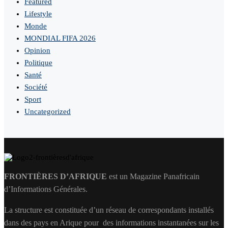
Featured
Lifestyle
Monde
MONDIAL FIFA 2026
Opinion
Politique
Santé
Société
Sport
Uncategorized
FRONTIÈRES D’AFRIQUE
est un Magazine Panafricain
d’Informations Générales.
La structure est constituée d’un réseau de correspondants installés
dans des pays en Arique pour des informations instantanées sur les