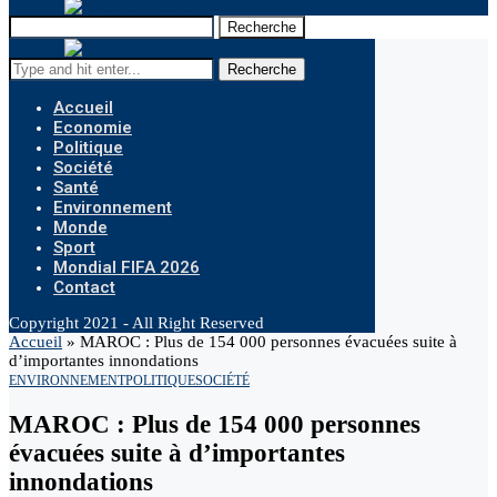
Recherche
Recherche
Accueil
Economie
Politique
Société
Santé
Environnement
Monde
Sport
Mondial FIFA 2026
Contact
Copyright 2021 - All Right Reserved
Accueil
»
MAROC : Plus de 154 000 personnes évacuées suite à
d’importantes innondations
ENVIRONNEMENT
POLITIQUE
SOCIÉTÉ
MAROC : Plus de 154 000 personnes
évacuées suite à d’importantes
innondations